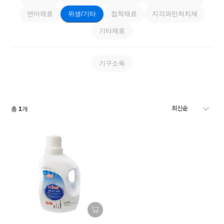
연마재료
위생/기타
접착재료
지각과민처치재
기타재료
기구소독
총
1
개