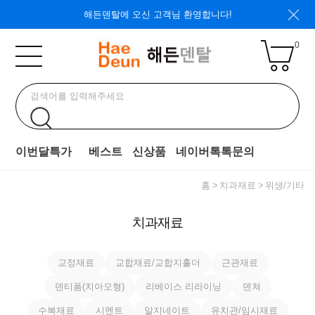
해든덴탈에 오신 고객님 환영합니다!
0
이번달특가
베스트
신상품
네이버톡톡문의
홈
치과재료
위생/기타
치과재료
교정재료
교합재료/교합지홀더
근관재료
덴티폼(치아모형)
리베이스 리라이닝
덴쳐
수복재료
시멘트
알지네이트
유치관/임시재료