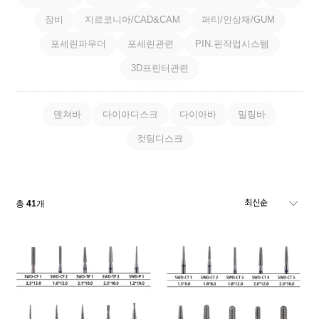
장비
지르코니아/CAD&CAM
퍼티/인상재/GUM
포세린파우더
포세린관련
PIN.핀작업시스템
3D프린터관련
덴쳐바
다이아디스크
다이아바
밀링바
컷팅디스크
총
41
개