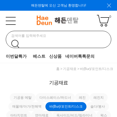
해든덴탈에 오신 고객님 환영합니다!
0
이번달특가
베스트
신상품
네이버톡톡문의
홈
기공재료
바(Bur)/포인트/디스크
기공재료
기공용 메탈
다이스페이스/하드너
레진
레진치
매몰재/아가/전해액
바(Bur)/포인트/디스크
솔다/붕사
아타치먼트
연마재료
옥사이드/비드/링라이너
왁스