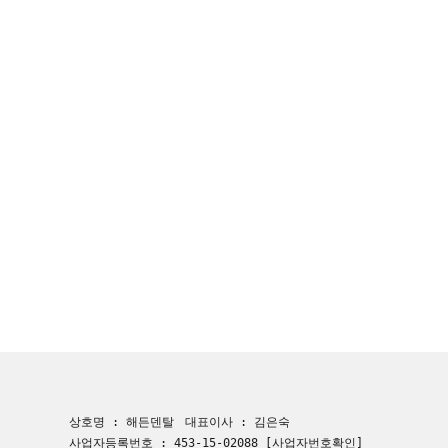
상호명 : 해든덴탈
대표이사 : 김은숙
사업자등록번호 : 453-15-02088
[사업자번호확인]