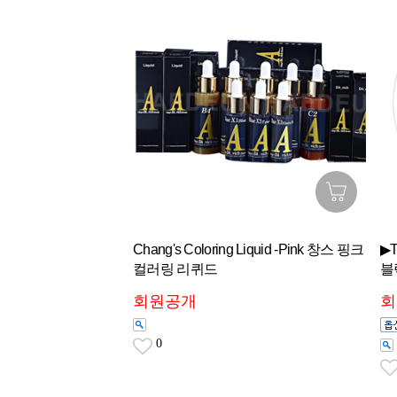
Chang's Coloring Liquid -Pink 창스 핑크
▶
컬러링 리퀴드
블
회원공개
회
0