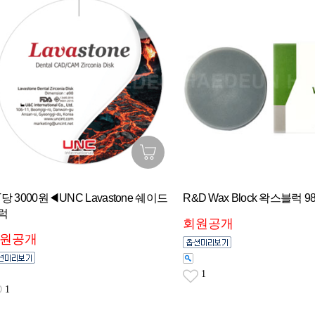
T당 3000원◀UNC Lavastone 쉐이드
R&D Wax Block 왁스블럭 9
럭
회원공개
원공개
1
1