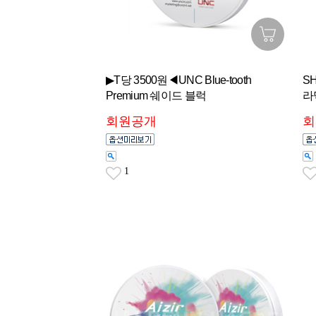
▶T당 3500원◀UNC Blue-tooth
S
Premium 쉐이드 블럭
라
회원공개
회
1