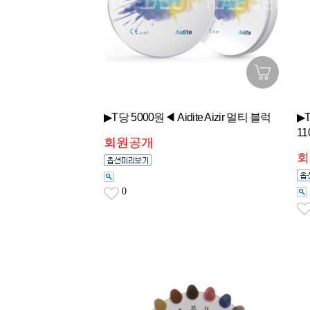
▶T당 5000원◀ Aidite Aizir 멀티 블럭
▶T
1
회원공개
회
0