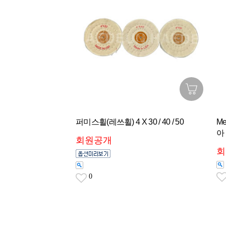
퍼미스휠(레쓰휠) 4 X 30 / 40 / 50
Me
아
회원공개
회
0