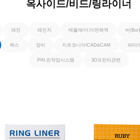
옥사이드/비드/링라이너
레진
레진치
매몰재/아가/전해액
바(Bu
왁스
장비
지르코니아/CAD&CAM
퍼티/
PIN.핀작업시스템
3D프린터관련