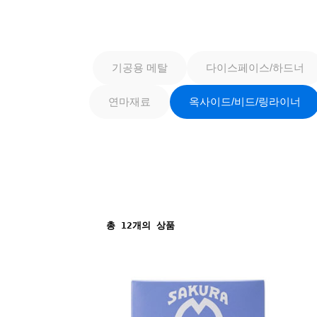
기공용 메탈
다이스페이스/하드너
연마재료
옥사이드/비드/링라이너
총
12
개의 상품