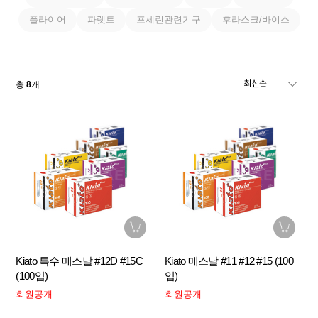
플라이어
파렛트
포세린관련기구
후라스크/바이스
총
8
개
Kiato 특수 메스날 #12D #15C
Kiato 메스날 #11 #12 #15 (100
(100입)
입)
회원공개
회원공개