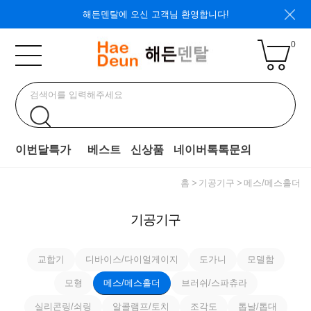
해든덴탈에 오신 고객님 환영합니다!
0
이번달특가
베스트
신상품
네이버톡톡문의
홈
기공기구
메스/메스홀더
기공기구
교합기
디바이스/다이얼게이지
도가니
모델함
모형
메스/메스홀더
브러쉬/스파츄라
실리콘링/쇠링
알콜램프/토치
조각도
톱날/톱대