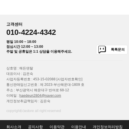
고객센터
010-4224-4342
평일 10:00 ~ 18:00
점심시간 12:00 ~ 13:00
톡톡문의
주말 및 공휴일은 1:1 상담을 이용해주세요.
상호명 : 해든덴탈
대표이사 : 김은숙
사업자등록번호 : 453-15-02088
[사업자번호확인]
통신판매업신고번호 : 제 2023-부산해운대-1809 호
주소 : 부산광역시 해운대구 반여로 68-12
이메일 :
haedeun2804@naver.com
개인정보취급책임자 : 김은숙
copyright⒞astore all right reserved
회사소개
공지사항
이용약관
이용안내
개인정보처리방침