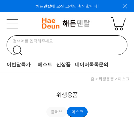
해든덴탈에 오신 고객님 환영합니다!
0
이번달특가
베스트
신상품
네이버톡톡문의
홈
위생용품
마스크
위생용품
글러브
마스크