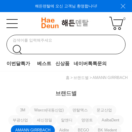
해든덴탈에 오신 고객님 환영합니다!
0
이번달특가
베스트
신상품
네이버톡톡문의
홈
브랜드별
AMANN GIRRBACH
브랜드별
3M
Waxco(대동산업)
덴탈맥스
문교산업
부광산업
세신정밀
알앤디
영덴트
AalbaDent
AMANN GIRRBACH
Aidite
BEGO
BK Medent