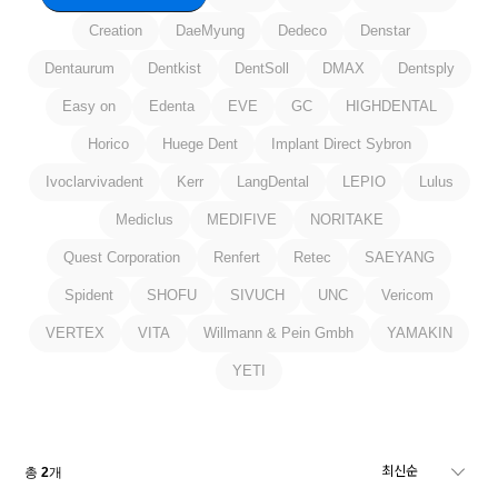
Creation
DaeMyung
Dedeco
Denstar
Dentaurum
Dentkist
DentSoll
DMAX
Dentsply
Easy on
Edenta
EVE
GC
HIGHDENTAL
Horico
Huege Dent
Implant Direct Sybron
Ivoclarvivadent
Kerr
LangDental
LEPIO
Lulus
Mediclus
MEDIFIVE
NORITAKE
Quest Corporation
Renfert
Retec
SAEYANG
Spident
SHOFU
SIVUCH
UNC
Vericom
VERTEX
VITA
Willmann & Pein Gmbh
YAMAKIN
YETI
총
2
개