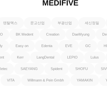
MEDIFIVE
덴탈맥스
문교산업
부광산업
세신정밀
GO
BK Medent
Creation
DaeMyung
De
ly
Easy on
Edenta
EVE
GC
H
ent
Kerr
LangDental
LEPIO
Lulus
Retec
SAEYANG
Spident
SHOFU
SI
VITA
Willmann & Pein Gmbh
YAMAKIN