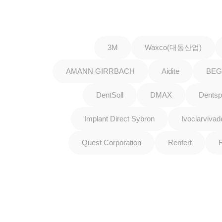
3M
Waxco(대동산업)
AMANN GIRRBACH
Aidite
BE
DentSoll
DMAX
Dentsp
Implant Direct Sybron
Ivoclarvivad
Quest Corporation
Renfert