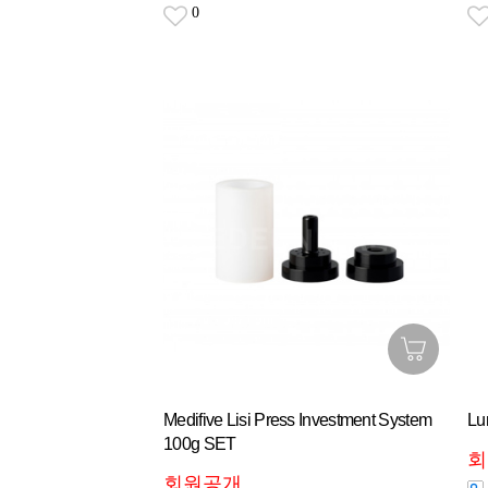
0
Medifive Lisi Press Investment System
Lu
100g SET
회
회원공개