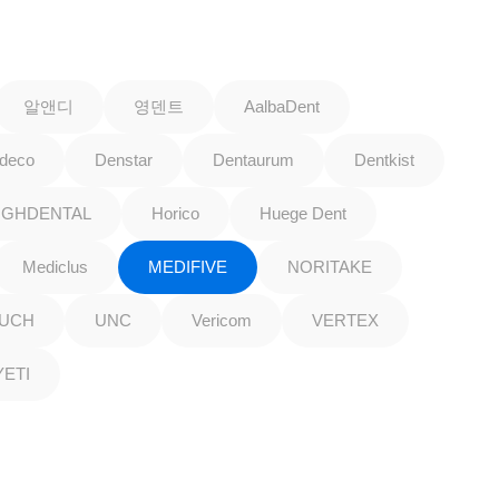
알앤디
영덴트
AalbaDent
deco
Denstar
Dentaurum
Dentkist
IGHDENTAL
Horico
Huege Dent
Mediclus
MEDIFIVE
NORITAKE
VUCH
UNC
Vericom
VERTEX
YETI