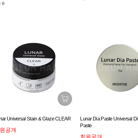
0
nar Universal Stain & Glaze CLEAR
Lunar Dia Paste Universal 
Paste
원공개
회원공개