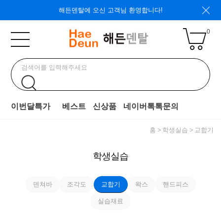
해든덴탈에 오신 고객님 환영합니다!
0
이번달특가
베스트
신상품
네이버톡톡문의
홈
학생실습
교합기
학생실습
덴쳐바
조각도
교합기
왁스
핸드피스
실습재료