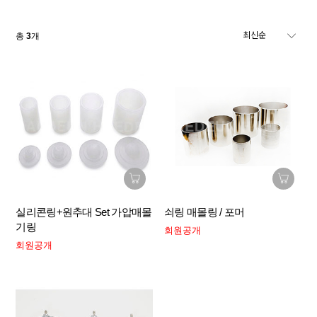
총
3
개
실리콘링+원추대 Set 가압매몰
쇠링 매몰링 / 포머
기링
회원공개
회원공개