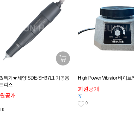
초특가★세양 SDE-SH37L1 기공용
High Power Vibrator 바
드피스
회원공개
원공개
0
0