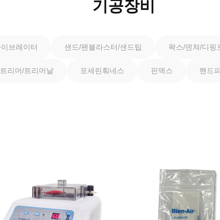
기공장비
바이브레이터
샌드/팬블라스터/샌드팁
왁스/덴쳐/디핑
트리머/트리머날
포세린훠네스
핀덱스
핸드