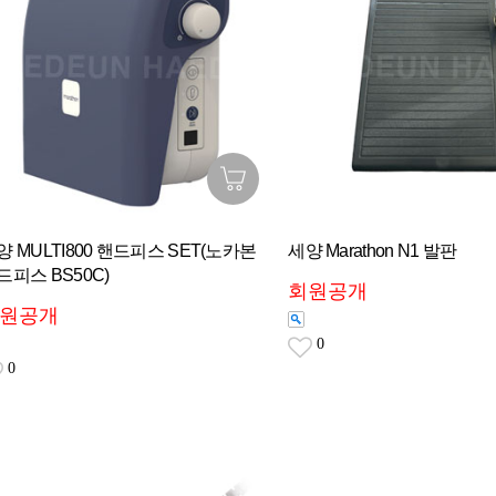
양 MULTI800 핸드피스 SET(노카본
세양 Marathon N1 발판
드피스 BS50C)
회원공개
원공개
0
0