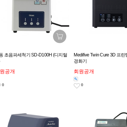
동 초음파세척기 SD-D100H (디지털
Medifive Twin Cure 3D 
)
경화기
원공개
회원공개
0
0