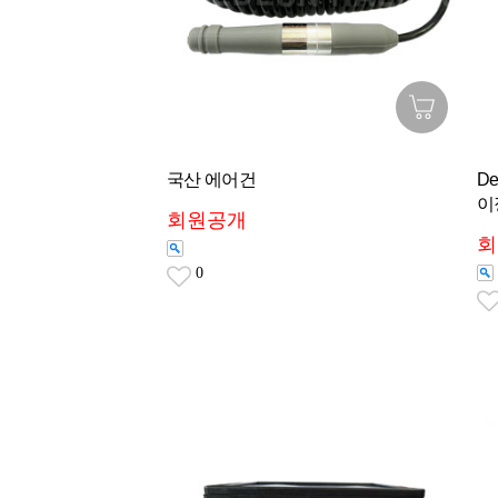
국산 에어건
De
이
회원공개
회
0