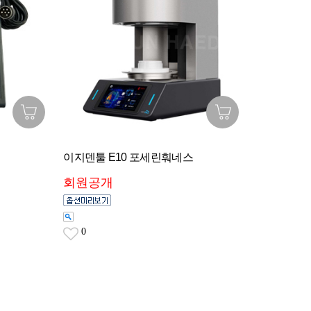
이지덴툴 E10 포세린훠네스
회원공개
0