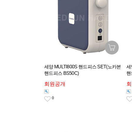
세양 MULTI800S 핸드피스 SET(노카본
세
핸드피스 BS50C)
핸
회원공개
회
0