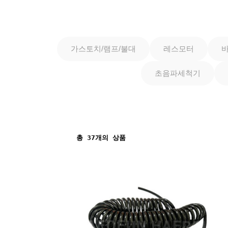
가스토치/램프/불대
레스모터
초음파세척기
총
37
개의 상품