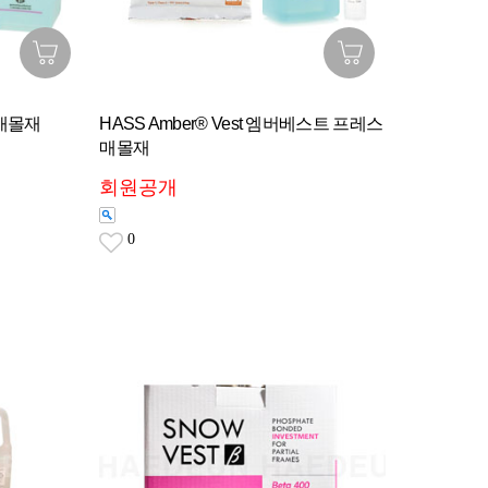
싱매몰재
HASS Amber® Vest 엠버베스트 프레스
매몰재
회원공개
0