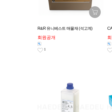
R&R 유니베스트 매몰재 (석고계)
CA
회원공개
회
1