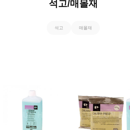
석고/매몰재
석고
매몰재