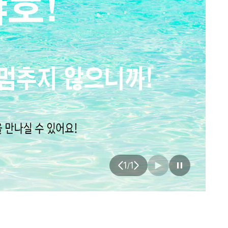
1
1
/