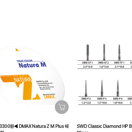
300원◀ DMAX Natura Z M Plus 쉐
SWD Classic Diamond HP