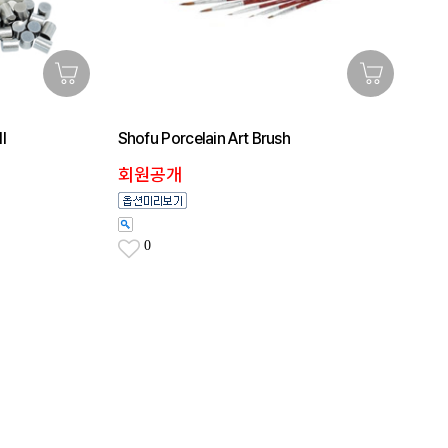
Ⅱ
Shofu Porcelain Art Brush
회원공개
0