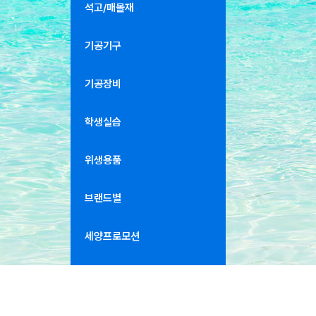
석고/매몰재
기공기구
기공장비
학생실습
위생용품
브랜드별
세양프로모션