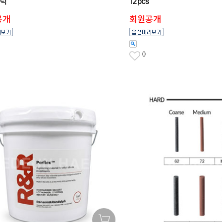
블럭
12pcs
공개
회원공개
0