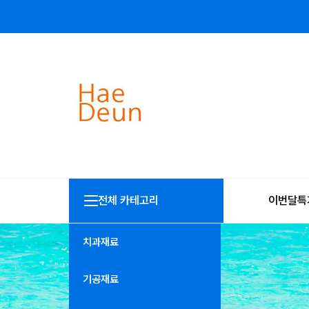
전체 카테고리
이번달특
치과재료
기공재료