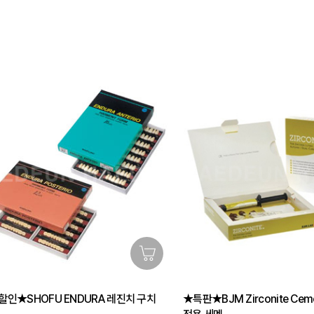
인★SHOFU ENDURA 레진치 구치
★특판★BJM Zirconite Ce