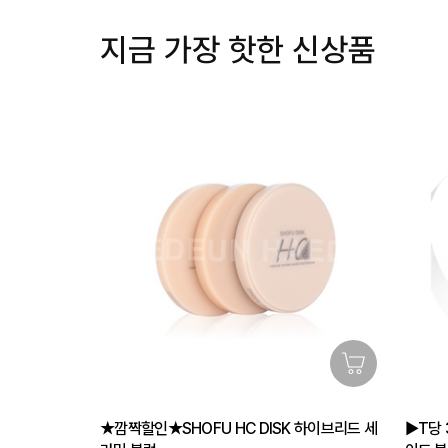
지금 가장 핫한 신상품
★깜짝할인★SHOFU HC DISK 하이브리드 세
▶T당 3