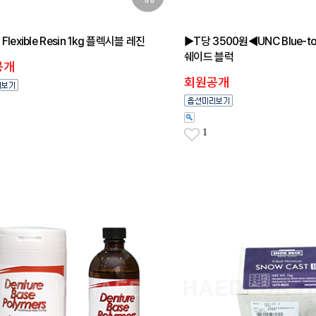
h Flexible Resin 1kg 플렉시블 레진
▶T당 3500원◀UNC Blue-to
쉐이드 블럭
공개
회원공개
1