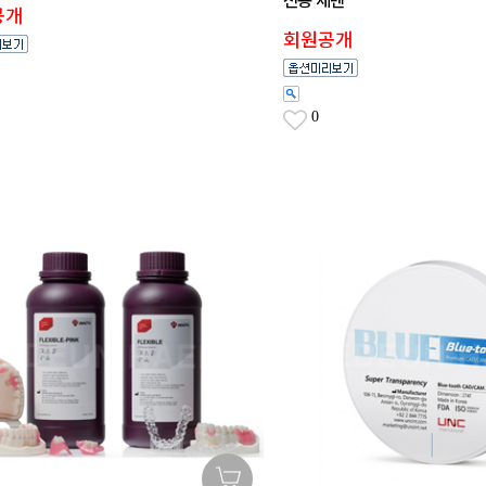
전용 세멘
공개
회원공개
0