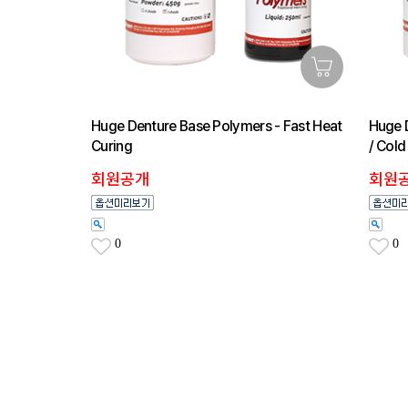
Huge Denture Base Polymers - Fast Heat
Huge D
Curing
/ Cold
회원공개
회원
0
0