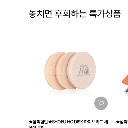
놓치면 후회하는 특가상품
★깜짝할인★SHOFU HC DISK 하이브리드 세
★깜짝할