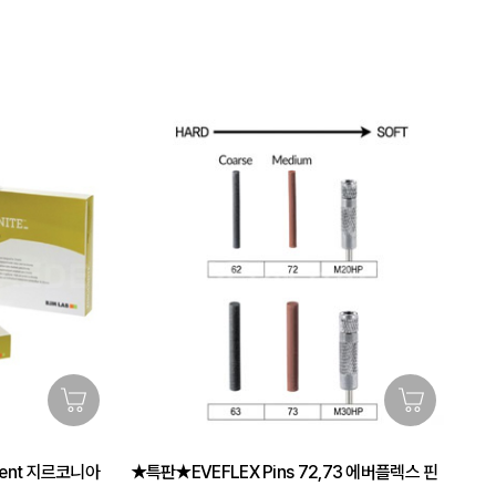
ment 지르코니아
★특판★EVEFLEX Pins 72,73 에버플렉스 핀