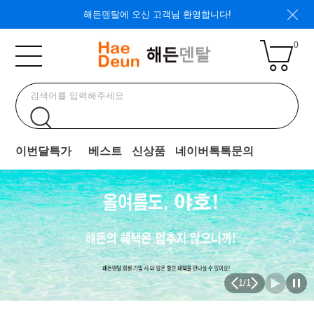
해든덴탈에 오신 고객님 환영합니다!
0
이번달특가
베스트
신상품
네이버톡톡문의
1
/
1