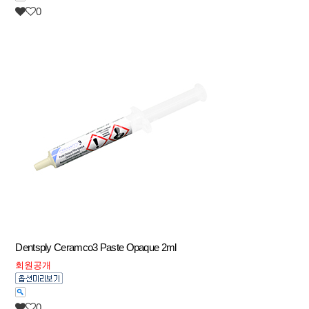
0
Dentsply Ceramco3 Paste Opaque 2ml
회원공개
0