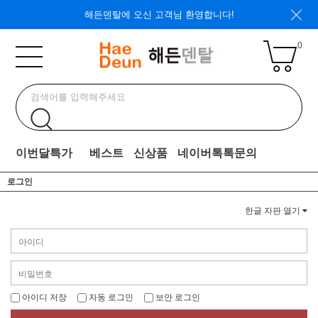
해든덴탈에 오신 고객님 환영합니다!
0
이번달특가
베스트
신상품
네이버톡톡문의
로그인
한글 자판 열기
아이디 저장
자동 로그인
보안 로그인